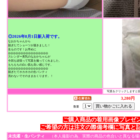
◎2026年8月1日新入荷です。
なおかちゃんから
脱ぎたてショーツが届きました！
生ものです！お早めに
◎◎◎◎◎◎◎◎◎◎◎◎◎◎◎◎
スレンダー美乳のなおかちゃんが
今回も頑張って写真を撮ってくれました、
もちもちの白い肌も良い感じです。
◎◎◎◎◎◎◎◎◎◎◎◎◎◎◎◎
脱ぎたてホカホカの生パンティ
洗わないでそのままおくります。！
写真をクリックしますと拡
3,280円
数量
ご購入商品の着用画像プレゼ
ご希望の方は注文の際備考欄に写真と
未洗濯・生パンティ
（本人撮影の為、実際の商品の色合いと異なる場