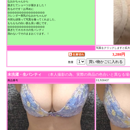
なおかちゃんから
脱ぎたてショーツが届きました！
生ものです！お早めに
◎◎◎◎◎◎◎◎◎◎◎◎◎◎◎◎
スレンダー美乳のなおかちゃんが
今回も頑張って写真を撮ってくれました、
もちもちの白い肌も良い感じです。
◎◎◎◎◎◎◎◎◎◎◎◎◎◎◎◎
脱ぎたてホカホカの生パンティ
洗わないでそのままおくります。！
写真をクリックしますと拡
3,280円
数量
未洗濯・生パンティ
（本人撮影の為、実際の商品の色合いと異なる場
商品番号
ULN30437