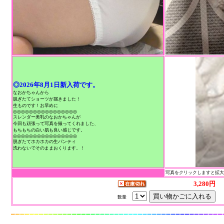
◎2026年8月1日新入荷です。
なおかちゃんから
脱ぎたてショーツが届きました！
生ものです！お早めに
◎◎◎◎◎◎◎◎◎◎◎◎◎◎◎◎
スレンダー美乳のなおかちゃんが
今回も頑張って写真を撮ってくれました、
もちもちの白い肌も良い感じです。
◎◎◎◎◎◎◎◎◎◎◎◎◎◎◎◎
脱ぎたてホカホカの生パンティ
洗わないでそのままおくります。！
写真をクリックしますと拡
3,280円
数量