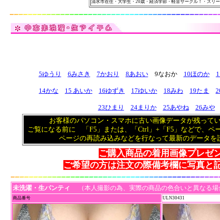
清水市在住・大学生・20歳・経済学部・軽音サークル！・スリーサイ
5ゆうり
6みさき
7かおり
8あおい
9なおか
10ほのか
14かな
15 あいか
16
ゆずき
17ゆいか
18みわ
19たま
23ひまり
24まりか
25あやね
26みや
お客様のパソコン・スマホに古い画像データが残って
ご覧になる前に 「F5」または、「Ctrl」+「F5」などで、
ページの再読み込みなどを行なって最新のデータを
ご購入商品の着用画像プレゼ
ご希望の方は注文の際備考欄に写真と
未洗濯・生パンティ
（本人撮影の為、実際の商品の色合いと異なる場
商品番号
ULN30431