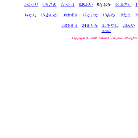
5ゆうり
6みさき
7かおり
8あおい
9なおか
10ほのか
14かな
15 あいか
16
ゆずき
17ゆいか
18みわ
19たま
23ひまり
24まりか
25あやね
26みや
<home>