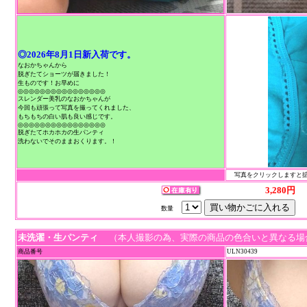
◎2026年8月1日新入荷です。
なおかちゃんから
脱ぎたてショーツが届きました！
生ものです！お早めに
◎◎◎◎◎◎◎◎◎◎◎◎◎◎◎◎
スレンダー美乳のなおかちゃんが
今回も頑張って写真を撮ってくれました、
もちもちの白い肌も良い感じです。
◎◎◎◎◎◎◎◎◎◎◎◎◎◎◎◎
脱ぎたてホカホカの生パンティ
洗わないでそのままおくります。！
写真をクリックしますと拡
3,280円
数量
未洗濯・生パンティ
（本人撮影の為、実際の商品の色合いと異なる場
商品番号
ULN30439