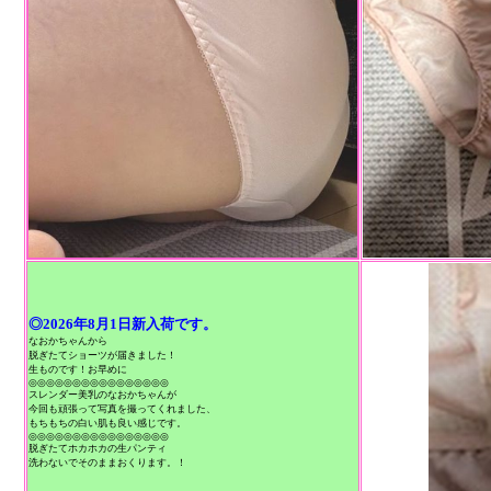
◎2026年8月1日新入荷です。
なおかちゃんから
脱ぎたてショーツが届きました！
生ものです！お早めに
◎◎◎◎◎◎◎◎◎◎◎◎◎◎◎◎
スレンダー美乳のなおかちゃんが
今回も頑張って写真を撮ってくれました、
もちもちの白い肌も良い感じです。
◎◎◎◎◎◎◎◎◎◎◎◎◎◎◎◎
脱ぎたてホカホカの生パンティ
洗わないでそのままおくります。！