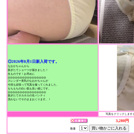
◎2026年8月1日新入荷です。
なおかちゃんから
脱ぎたてショーツが届きました！
生ものです！お早めに
◎◎◎◎◎◎◎◎◎◎◎◎◎◎◎◎
スレンダー美乳のなおかちゃんが
今回も頑張って写真を撮ってくれました、
もちもちの白い肌も良い感じです。
◎◎◎◎◎◎◎◎◎◎◎◎◎◎◎◎
脱ぎたてホカホカの生パンティ
洗わないでそのままおくります。！
写真をクリックしますと
3,280円
数量