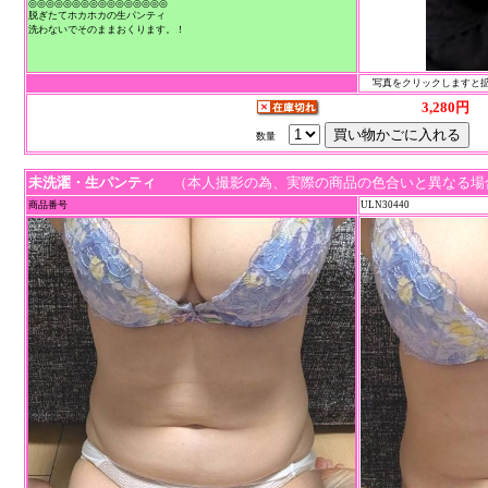
◎◎◎◎◎◎◎◎◎◎◎◎◎◎◎◎
脱ぎたてホカホカの生パンティ
洗わないでそのままおくります。！
写真をクリックしますと拡
3,280円
数量
未洗濯・生パンティ
（本人撮影の為、実際の商品の色合いと異なる場
商品番号
ULN30440