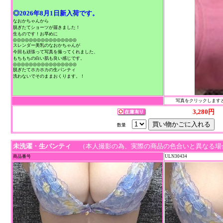
◎2026年8月1日新入荷です。
なおかちゃんから
脱ぎたてショーツが届きました！
生ものです！お早めに
◎◎◎◎◎◎◎◎◎◎◎◎◎◎◎◎
スレンダー美乳のなおかちゃんが
今回も頑張って写真を撮ってくれました、
もちもちの白い肌も良い感じです。
◎◎◎◎◎◎◎◎◎◎◎◎◎◎◎◎
脱ぎたてホカホカの生パンティ
洗わないでそのままおくります。！
写真をクリックしますと
3,280円
数量
未洗濯・生パンティ
（本人撮影の為、実際の商品の色合いと異なる場
商品番号
ULN30434